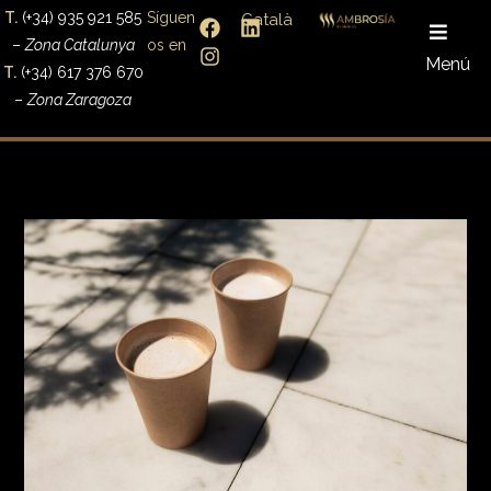
T.
(+34) 935 921 585
Síguen
Català
–
Zona Catalunya
os en
Menú
T.
(+34) 617 376 670
–
Zona Zaragoza