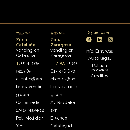
Síguenos en
Zona
Zona
Cataluña
-
Zaragoza
-
vending en
vending en
Info. Empresa
Cataluña
Zaragoza
Aviso legal
T.
(+34) 935
T. / W.
(+34)
Política
cookies
921 585
617 376 670
Créditos
clientes@am
clientes@am
brosiavendin
brosiavendin
g.com
g.com
C/Barneda
Av. Río Jalón,
17-37, Nave 12
s/n
Poli. Molí d’en
E-50300
Xec
Calatayud