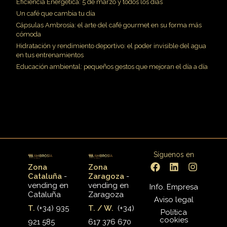
Eficiencia Energética: 5 de marzo y todos los dias
Un café que cambia tu día
Cápsulas Ambrosía: el arte del café gourmet en su forma más
cómoda
Hidratación y rendimiento deportivo: el poder invisible del agua
en tus entrenamientos
Educación ambiental: pequeños gestos que mejoran el día a día
Síguenos en
Zona
Zona
Cataluña
-
Zaragoza
-
vending en
vending en
Info. Empresa
Cataluña
Zaragoza
Aviso legal
T.
(+34) 935
T. / W.
(+34)
Política
cookies
921 585
617 376 670