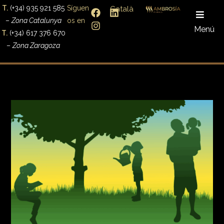
T.
(+34) 935 921 585
Síguen
Català
–
Zona Catalunya
os en
Menú
T.
(+34) 617 376 670
–
Zona Zaragoza