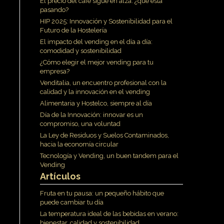
El precio del café sigue en alza: ¿qué está
pasando?
HIP 2025: Innovación y Sostenibilidad para el
Futuro de la Hostelería
El impacto del vending en el día a día:
comodidad y sostenibilidad
¿Cómo elegir el mejor vending para tu
empresa?
Venditalia, un encuentro profesional con la
calidad y la innovación en el vending
Alimentaria y Hostelco, siempre al día
Día de la Innovación: innovar es un
compromiso, una voluntad
La Ley de Residuos y Suelos Contaminados,
hacia la economía circular
Tecnología y Vending, un buen tandem para el
Vending
Artículos
Fruta en tu pausa: un pequeño hábito que
puede cambiar tu día
La temperatura ideal de las bebidas en verano:
bienestar, calidad y sostenibilidad