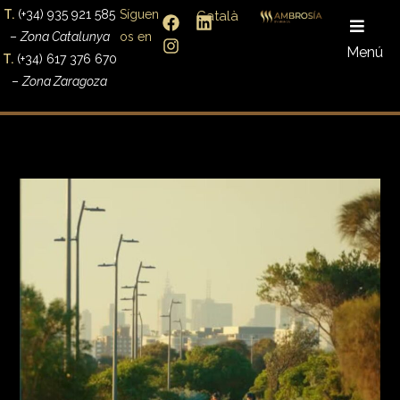
T.
(+34) 935 921 585
Síguen
Català
–
Zona Catalunya
os en
Menú
T.
(+34) 617 376 670
–
Zona Zaragoza