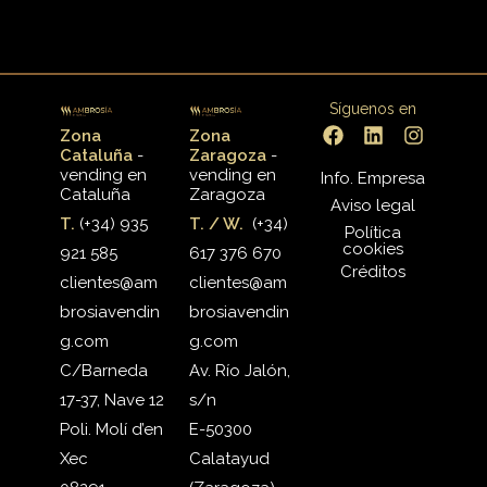
Síguenos en
Zona
Zona
Cataluña
-
Zaragoza
-
vending en
vending en
Info. Empresa
Cataluña
Zaragoza
Aviso legal
T.
(+34) 935
T. / W.
(+34)
Política
cookies
921 585
617 376 670
Créditos
clientes@am
clientes@am
brosiavendin
brosiavendin
g.com
g.com
C/Barneda
Av. Río Jalón,
17-37, Nave 12
s/n
Poli. Molí d’en
E-50300
Xec
Calatayud