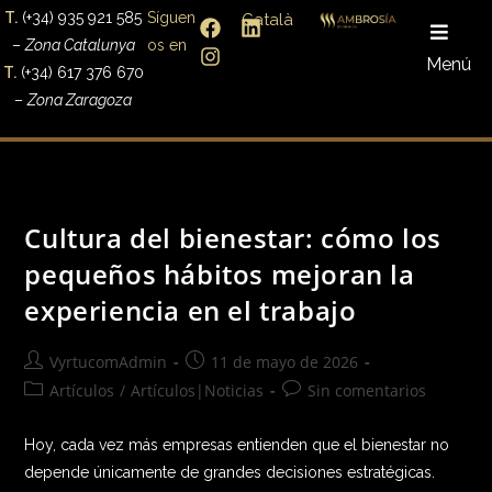
T.
(+34) 935 921 585
Síguen
Català
–
Zona Catalunya
os en
Menú
T.
(+34) 617 376 670
–
Zona Zaragoza
Cultura del bienestar: cómo los
pequeños hábitos mejoran la
experiencia en el trabajo
VyrtucomAdmin
11 de mayo de 2026
Artículos
/
Artículos|Noticias
Sin comentarios
Hoy, cada vez más empresas entienden que el bienestar no
depende únicamente de grandes decisiones estratégicas.