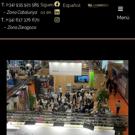
T.
(+34) 935 921 585
Síguen
Español
–
Zona Catalunya
os en
Menú
T.
(+34) 617 376 670
–
Zona Zaragoza