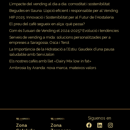
L’impacte del vending al dia a dia: comoditat i sostenibilitat
Begudes en llauna: L’opció eficient i responsable per al Vending
HIP 2025: Innovació i Sostenibilitat per al Futur de l’Hostaleria
El preu del cafè segueix en alça: què passa?
Com és l’usuari de Vending el 2024-2025? Evolució i tendències
Serveis de vending a mida: solucions personalitzades per a
empreses a Saragossa, Osca i Terol
La Importància de la Hidratació a l’Estiu: Gaudeix d’una pausa
saludable amb ServiJalon
Els nostres cafès amb llet «Dairy Mix low in fat»
Ambrosia by Aranda: nova marca, mateixos valors
Síguenos en
Zona
Zona