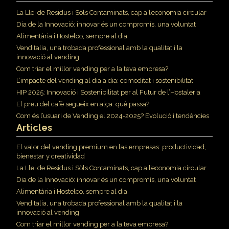
La Llei de Residus i Sòls Contaminats, cap a l’economia circular
Dia de la Innovació: innovar és un compromís, una voluntat
Alimentària i Hostelco, sempre al dia
Venditalia, una trobada professional amb la qualitat i la
innovació al vending
Com triar el millor vending per a la teva empresa?
L’impacte del vending al dia a dia: comoditat i sostenibilitat
HIP 2025: Innovació i Sostenibilitat per al Futur de l’Hostaleria
El preu del cafè segueix en alça: què passa?
Com és l’usuari de Vending el 2024-2025? Evolució i tendències
Articles
El valor del vending premium en las empresas: productividad,
bienestar y creatividad
La Llei de Residus i Sòls Contaminats, cap a l’economia circular
Dia de la Innovació: innovar és un compromís, una voluntat
Alimentària i Hostelco, sempre al dia
Venditalia, una trobada professional amb la qualitat i la
innovació al vending
Com triar el millor vending per a la teva empresa?