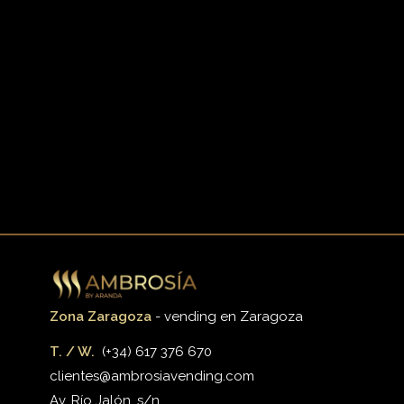
Zona Zaragoza
- vending en Zaragoza
T. / W.
(+34) 617 376 670
clientes@ambrosiavending.com
Av. Río Jalón, s/n