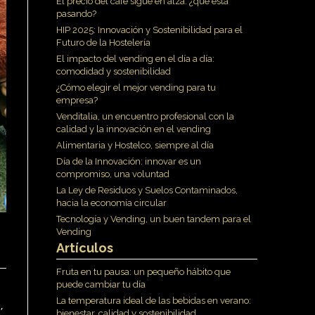
El precio del café sigue en alza: ¿qué está
pasando?
HIP 2025: Innovación y Sostenibilidad para el
Futuro de la Hostelería
El impacto del vending en el día a día:
comodidad y sostenibilidad
¿Cómo elegir el mejor vending para tu
empresa?
Venditalia, un encuentro profesional con la
calidad y la innovación en el vending
Alimentaria y Hostelco, siempre al día
Día de la Innovación: innovar es un
compromiso, una voluntad
La Ley de Residuos y Suelos Contaminados,
hacia la economía circular
Tecnología y Vending, un buen tandem para el
Vending
Artículos
Fruta en tu pausa: un pequeño hábito que
puede cambiar tu día
La temperatura ideal de las bebidas en verano:
,
bienestar, calidad y sostenibilidad