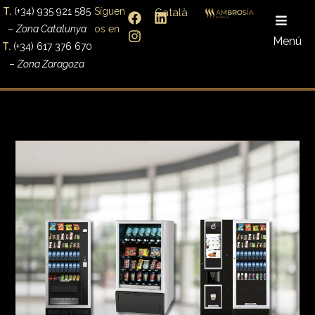
T.
(+34) 935 921 585
Síguen
Català
–
Zona Catalunya
os en
Menú
T.
(+34) 617 376 670
–
Zona Zaragoza