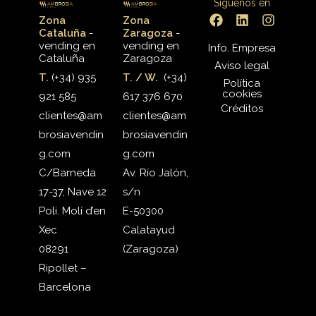
Síguenos en
Zona
Zona
Cataluña
-
Zaragoza
-
vending en
vending en
Info. Empresa
Cataluña
Zaragoza
Aviso legal
T.
(+34) 935
T. / W.
(+34)
Política
cookies
921 585
617 376 670
Créditos
clientes@am
clientes@am
brosiavendin
brosiavendin
g.com
g.com
C/Barneda
Av. Río Jalón,
17-37, Nave 12
s/n
Poli. Molí d’en
E-50300
Xec
Calatayud
08291
(Zaragoza)
Ripollet –
Barcelona