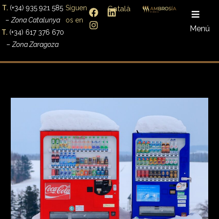
T.
(+34) 935 921 585
Síguen
Català
–
Zona Catalunya
os en
Menú
T.
(+34) 617 376 670
–
Zona Zaragoza